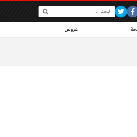
البحث:
ة
عروض