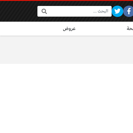
البحث:
ة
عروض