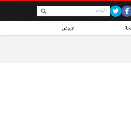
البحث:
ة
عروض