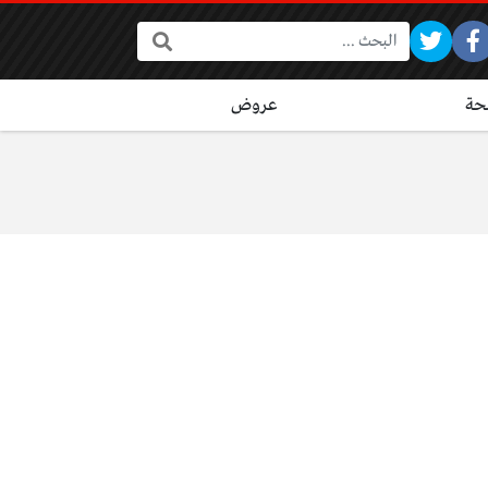
البحث:
ة
عروض