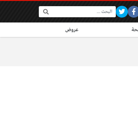
البحث:
ة
عروض