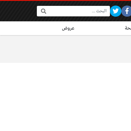
البحث:
ة
عروض