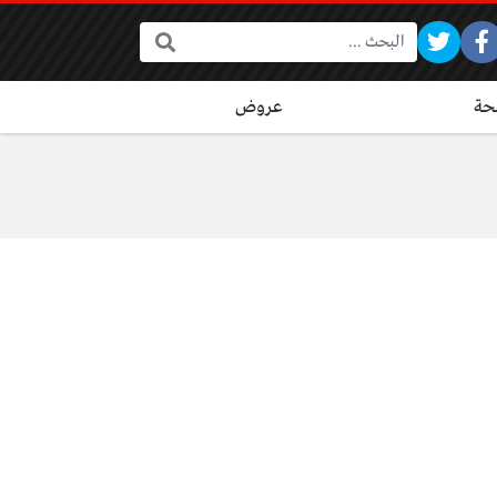
البحث:
ة
عروض