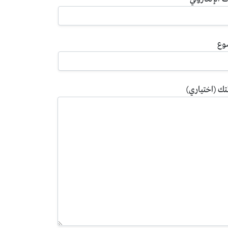
ضوع
تك (اختياري)